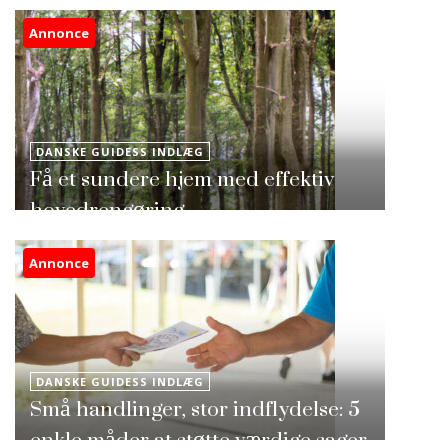
Annonce
DANSKE GUIDESS INDLÆG
Få et sundere hjem med effektiv
hovedrengøring
Annonce
DANSKE GUIDESS INDLÆG
Små handlinger, stor indflydelse: 5
enkle måder at støtte værdige sager