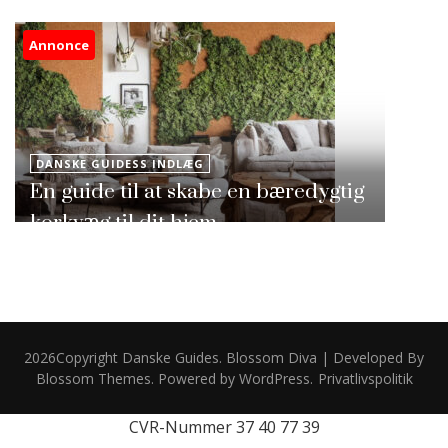
Annonce
DANSKE GUIDESS INDLÆG
En guide til at skabe en bæredygtig
korkvæg til dit hjem
2026Copyright
Danske Guides
.
Blossom Diva | Developed By
Blossom Themes
. Powered by
WordPress
.
Privatlivspolitik
CVR-Nummer 37 40 77 39