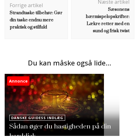
Næste artikel
Forrige artikel
Sæsonens
Strandtaske tilbehør: Gør
bærmispelopskrifter:
din taske endnu mere
Lækre retter med en
praktisk og stilfuld
sund og frisk twist
Du kan måske også lide...
Annonce
DANSKE GUIDESS INDLÆG
Sådan øger du hastigheden på din
harddisk