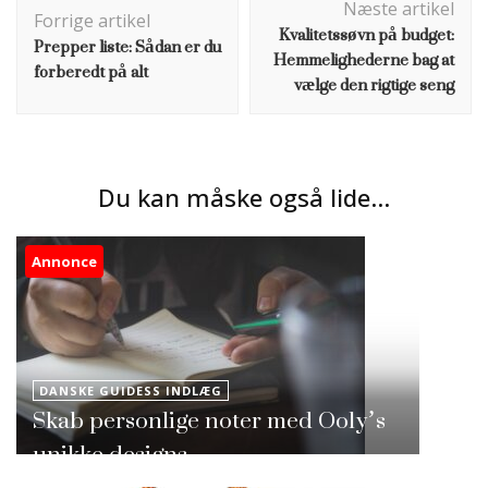
Næste artikel
Forrige artikel
Kvalitetssøvn på budget:
Prepper liste: Sådan er du
Hemmelighederne bag at
forberedt på alt
vælge den rigtige seng
Du kan måske også lide...
Annonce
DANSKE GUIDESS INDLÆG
Skab personlige noter med Ooly’s
unikke designs