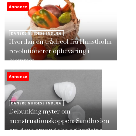
Annonce
DANSKE GUIDESS INDLÆG
Hvordan en trådreol fra Hanstholm
revolutionerer opbevaring i
hjemmet
Annonce
DANSKE GUIDESS INDLÆG
Debunking myter om
menstruationskoppen: Sandheden
om dens anvendelse og hygiejne