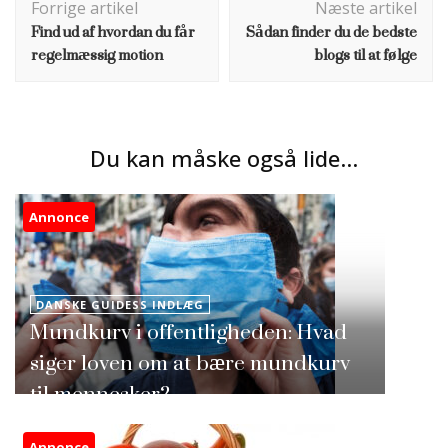
Forrige artikel
Næste artikel
Find ud af hvordan du får
Sådan finder du de bedste
regelmæssig motion
blogs til at følge
Du kan måske også lide...
Annonce
DANSKE GUIDESS INDLÆG
Mundkurv i offentligheden: Hvad
siger loven om at bære mundkurv
til mennesker?
Annonce