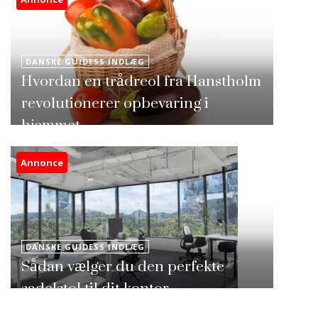
DANSKE GUIDESS INDLÆG
Hvordan en trådreol fra Hanstholm
revolutionerer opbevaring i
hjemmet
Annonce
DANSKE GUIDESS INDLÆG
Sådan vælger du den perfekte
sadelstol til dit kontor