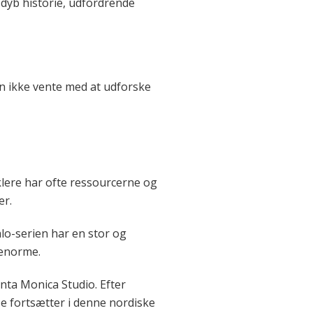
 dyb historie, udfordrende
en ikke vente med at udforske
iklere har ofte ressourcerne og
er.
Halo-serien har en stor og
 enorme.
anta Monica Studio. Efter
jse fortsætter i denne nordiske