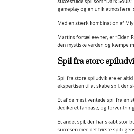
succesfulde spil som “Dark Souls”
gameplay og en unik atmosfære, 
Med en stærk kombination af Miya
Martins fortælleevner, er “Elden R
den mystiske verden og kæmpe mod
Spil fra store spiludv
Spil fra store spiludviklere er al
ekspertisen til at skabe spil, der 
Et af de mest ventede spil fra en s
dedikeret fanbase, og forventning
Et andet spil, der har skabt stor b
succesen med det første spil i gens