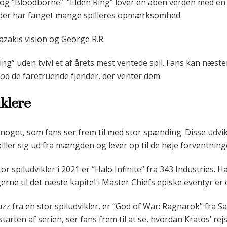
 og “Bloodborne”. “Elden Ring” lover en åben verden med en
der har fanget mange spilleres opmærksomhed.
zakis vision og George R.R.
ing” uden tvivl et af årets mest ventede spil. Fans kan næst
 de faretruende fjender, der venter dem.
iklere
tid noget, som fans ser frem til med stor spænding. Disse udv
skiller sig ud fra mængden og lever op til de høje forventning
tor spiludvikler i 2021 er “Halo Infinite” fra 343 Industries. 
erne til det næste kapitel i Master Chiefs episke eventyr er
uzz fra en stor spiludvikler, er “God of War: Ragnarok” fra S
tarten af serien, ser fans frem til at se, hvordan Kratos’ re