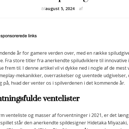
til
august 5, 2024
af
pændende år for gamere verden over, med en række spiludgive
 Fra store titler fra anerkendte spiludviklere til innovative i
rem til. I denne artikel vil vi dykke ned i nogle af de mest 
ameplay-mekanikker, overraskelser og uventede udgivelser,
kig på, hvad der venter os i spilverdenen i det kommende år.
tningsfulde ventelister
orm venteliste og masser af forventninger i 2021, er det læn
spillet står den anerkendte spildesigner Hidetaka Miyazaki, 