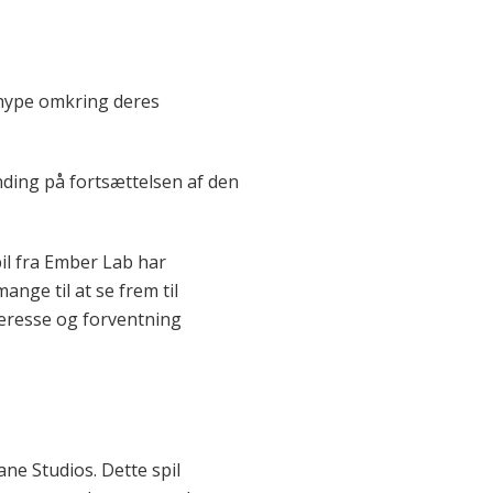
e hype omkring deres
ænding på fortsættelsen af den
pil fra Ember Lab har
ge til at se frem til
nteresse og forventning
ne Studios. Dette spil