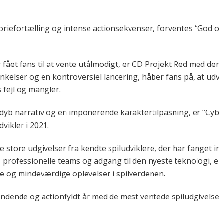
riefortælling og intense actionsekvenser, forventes “God of
r fået fans til at vente utålmodigt, er CD Projekt Red med 
nkelser og en kontroversiel lancering, håber fans på, at udvik
s fejl og mangler.
 dyb narrativ og en imponerende karaktertilpasning, er “Cyb
dvikler i 2021.
e store udgivelser fra kendte spiludviklere, der har fanget 
professionelle teams og adgang til den nyeste teknologi, er 
e og mindeværdige oplevelser i spilverdenen.
ndende og actionfyldt år med de mest ventede spiludgivelser 