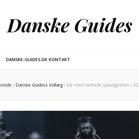
Danske Guides
DANSKE-GUIDES.DK KONTAKT
orside
/
Danske Guidess Indlæg
/
De mest ventede spiludgivelser i 20