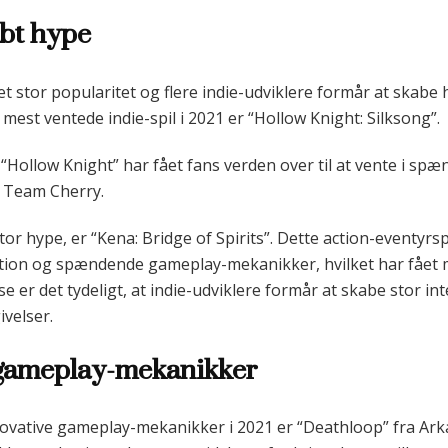
abt hype
det stor popularitet og flere indie-udviklere formår at skab
mest ventede indie-spil i 2021 er “Hollow Knight: Silksong”.
 “Hollow Knight” har fået fans verden over til at vente i sp
 Team Cherry.
stor hype, er “Kena: Bridge of Spirits”. Dette action-eventyrs
on og spændende gameplay-mekanikker, hvilket har fået man
se er det tydeligt, at indie-udviklere formår at skabe stor i
velser.
 gameplay-mekanikker
novative gameplay-mekanikker i 2021 er “Deathloop” fra Arka