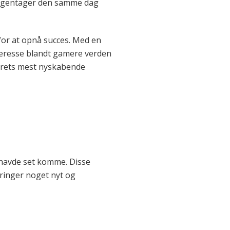
ren gentager den samme dag
 for at opnå succes. Med en
nteresse blandt gamere verden
 årets mest nyskabende
n havde set komme. Disse
bringer noget nyt og