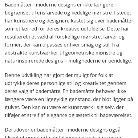
Bademåtter i moderne designs er ikke længere
begrænset til ensfarvede og kedelige mønstre. I stedet
har kunstnere og designere kastet sig over bademåtter
som et lærred for deres kreative udfoldelse. Dette har
resulteret i et væld af forskellige mønstre, farver og
former, der kan tilpasses enhver smag og stil. Fra
abstrakte kunstværker til geometriske mønstre og
naturinspirerede designs – mulighederne er uendelige.
Denne udvikling har gjort det muligt for folk at
udtrykke deres personlige stil og kreativitet gennem
deres valg af bademåtte. En bademåtte behøver ikke
længere være en ligegyldig genstand, der blot ligger på
gulvet. Den kan nu være et kunstværk i sig selv, der
tilføjer et strejf af elegance og æstetik til badeværelset.
Derudover er bademåtter i moderne designs også
blevet et populært samtaleemne blandt gæster og