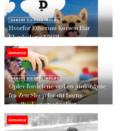
DANSKE GUIDESS INDLÆG
Hvorfor Etherum Kursen Har
Eksploderet I 2021
Annonce
DANSKE GUIDESS INDLÆG
Oplev fordelene ved en juniordyne
fra Zen Sleep for dit barns
sundhed og søvnkvalitet
Annonce