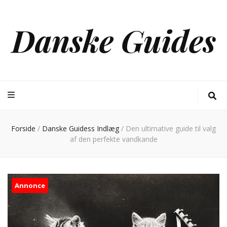
Danske Guides
Forside
/
Danske Guidess Indlæg
/
Den ultimative guide til valg
af den perfekte vandkande
Annonce