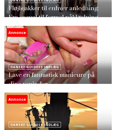
DANSKE GUIDESS INDLÆG
Fløjlsjakker til enhver anledning:
Fra casual til formel påklædning
Annonce
DANSKE GUIDESS INDLÆG
Lave en fantastisk manicure på
dine veninder
Annonce
DANSKE GUIDESS INDLÆG