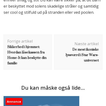
enhver smag og stil. Du kan være sikker på, at dit barn
er beskyttet mod solens skadelige stråler og samtidig
ser cool og stilfuld ud på stranden eller ved poolen.
Indlægsnavigation
Forrige artikel
Næste artikel
Sikkerhed i hjemmet:
De mest ikoniske
Hvordan låsekassen fra
lyssværd i Star Wars-
Home-It kan beskytte din
universet
familie
Du kan måske også lide...
Annonce