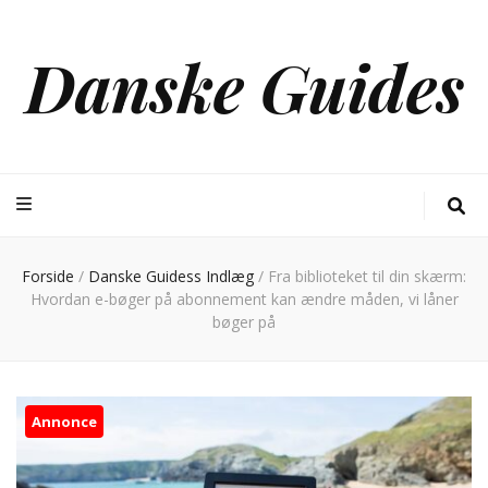
Danske Guides
Forside
/
Danske Guidess Indlæg
/
Fra biblioteket til din skærm:
Hvordan e-bøger på abonnement kan ændre måden, vi låner
bøger på
Annonce