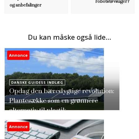
robotstøvsuger?
og anbefalinger
Du kan måske også lide...
Annonce
DANSKE GUIDESS INDLÆG
Opdag den bæredygtige revolution:
Plantesække som en grønnere
alternativ til plastik
Annonce