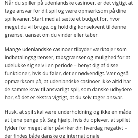
Når du spiller på udenlandske casinoer, er det vigtigt at
tage ansvar for dit spil og være opmærksom på dine
spillevaner. Start med at sætte et budget for, hvor
meget du vil bruge, og hold dig konsekvent til denne
grænse, uanset om du vinder eller taber.
Mange udenlandske casinoer tilbyder værktøjer som
indbetalingsgrænser, tabsgrænser og mulighed for at
udelukke sig selv i en periode – benyt dig af disse
funktioner, hvis du føler, det er nødvendigt. Vær også
opmærksom på, at udenlandske casinoer ikke altid har
de samme krav til ansvarligt spil, som danske udbydere
har, så det er ekstra vigtigt, at du selv tager ansvar.
Husk, at spil skal være underholdning og ikke en måde
at tjene penge på. Søg hjælp, hvis du oplever, at spillet
fylder for meget eller påvirker din hverdag negativt –
der findes både danske og internationale