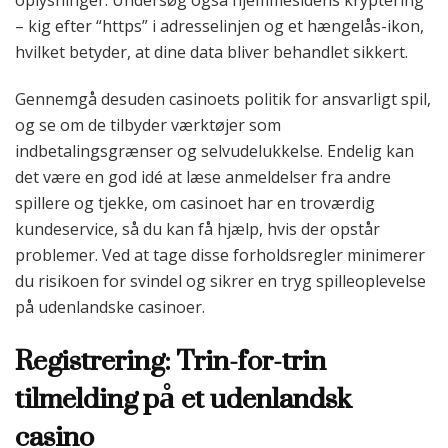
– kig efter “https” i adresselinjen og et hængelås-ikon,
hvilket betyder, at dine data bliver behandlet sikkert.
Gennemgå desuden casinoets politik for ansvarligt spil,
og se om de tilbyder værktøjer som
indbetalingsgrænser og selvudelukkelse. Endelig kan
det være en god idé at læse anmeldelser fra andre
spillere og tjekke, om casinoet har en troværdig
kundeservice, så du kan få hjælp, hvis der opstår
problemer. Ved at tage disse forholdsregler minimerer
du risikoen for svindel og sikrer en tryg spilleoplevelse
på udenlandske casinoer.
Registrering: Trin-for-trin
tilmelding på et udenlandsk
casino