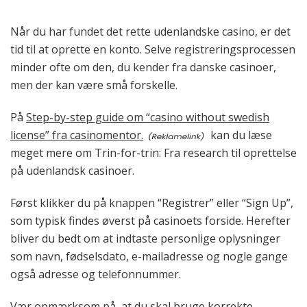
Når du har fundet det rette udenlandske casino, er det
tid til at oprette en konto. Selve registreringsprocessen
minder ofte om den, du kender fra danske casinoer,
men der kan være små forskelle.
På
Step-by-step guide om “casino without swedish
license” fra casinomentor.
kan du læse
meget mere om Trin-for-trin: Fra research til oprettelse
på udenlandsk casinoer.
Først klikker du på knappen “Registrer” eller “Sign Up”,
som typisk findes øverst på casinoets forside. Herefter
bliver du bedt om at indtaste personlige oplysninger
som navn, fødselsdato, e-mailadresse og nogle gange
også adresse og telefonnummer.
Vær opmærksom på, at du skal bruge korrekte