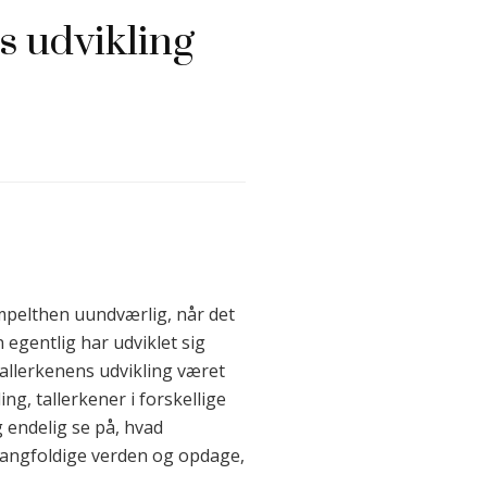
es udvikling
mpelthen uundværlig, når det
egentlig har udviklet sig
tallerkenens udvikling været
ing, tallerkener i forskellige
g endelig se på, hvad
 mangfoldige verden og opdage,