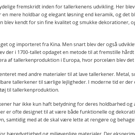
tydelige fremskridt inden for tallerkenens udvikling. Her b
var en mere holdbar og elegant løsning end keramik, og det b
n blev kendt for sin fine kvalitet og smukke dekorationer, o
et og importeret fra Kina. Men snart blev der også udviklet
v der i 1700-tallet opdaget en metode til at fremstille hård
æra af tallerkenproduktion i Europa, hvor porcelæn blev det
teret med andre materialer til at lave tallerkener. Metal, som
dbare tallerkener til særlige lejligheder. I moderne tid er de
øj til tallerkenproduktion.
erkener har ikke kun haft betydning for deres holdbarhed og
r er ofte designet til at være både funktionelle og dekorati
samtidig med at de skal være lette at rengøre og behagelig
e for bæredygtighed og miljøvenlige materialer. Der eksper