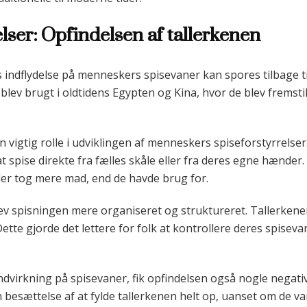
elser: Opfindelsen af tallerkenen
 indflydelse på menneskers spisevaner kan spores tilbage til t
blev brugt i oldtidens Egypten og Kina, hvor de blev fremstil
n vigtig rolle i udviklingen af menneskers spiseforstyrrelser
 spise direkte fra fælles skåle eller fra deres egne hænder. D
ller tog mere mad, end de havde brug for.
ev spisningen mere organiseret og struktureret. Tallerkener
ette gjorde det lettere for folk at kontrollere deres spisev
 indvirkning på spisevaner, fik opfindelsen også nogle nega
esættelse af at fylde tallerkenen helt op, uanset om de var su