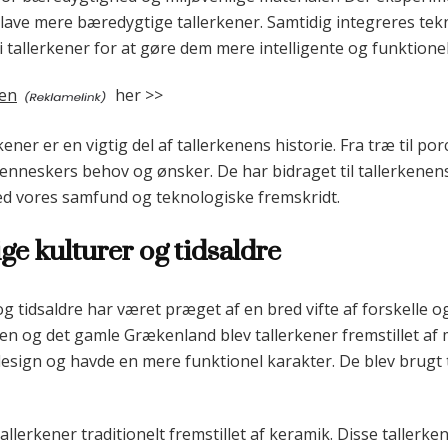
 lave mere bæredygtige tallerkener. Samtidig integreres te
i tallerkener for at gøre dem mere intelligente og funktionel
ken
her >>
rkener er en vigtig del af tallerkenens historie. Fra træ til p
nneskers behov og ønsker. De har bidraget til tallerkenens
 med vores samfund og teknologiske fremskridt.
ige kulturer og tidsaldre
og tidsaldre har været præget af en bred vifte af forskelle o
en og det gamle Grækenland blev tallerkener fremstillet af 
 design og havde en mere funktionel karakter. De blev brugt 
 tallerkener traditionelt fremstillet af keramik. Disse taller