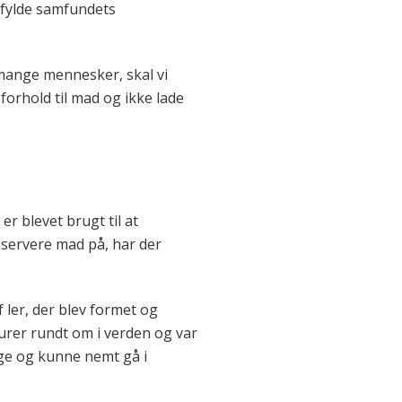
opfylde samfundets
 mange mennesker, skal vi
orhold til mad og ikke lade
r blevet brugt til at
t servere mad på, har der
 ler, der blev formet og
turer rundt om i verden og var
lige og kunne nemt gå i