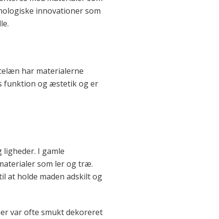
knologiske innovationer som
le.
orcelæn har materialerne
 funktion og æstetik og er
g ligheder. I gamle
materialer som ler og træ.
til at holde maden adskilt og
kener var ofte smukt dekoreret