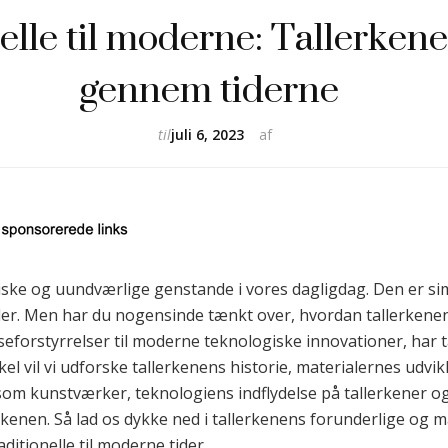
nelle til moderne: Tallerken
gennem tiderne
til
juli 6, 2023
af
iske og uundværlige genstande i vores dagligdag. Den er si
der. Men har du nogensinde tænkt over, hvordan tallerkenen 
seforstyrrelser til moderne teknologiske innovationer, har 
kel vil vi udforske tallerkenens historie, materialernes udvikl
 som kunstværker, teknologiens indflydelse på tallerkener o
erkenen. Så lad os dykke ned i tallerkenens forunderlige og
ditionelle til moderne tider.