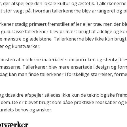
der afspejlede den lokale kultur og æstetik. Tallerkenerne b
lagt stor vægt på, hvordan tallerkenerne blev arrangeret og 
rkener stadig primært fremstillet af ler eller træ, men der b
guld. Disse tallerkener blev primært brugt af adelige og kon
e mønstre og ædelstene. Tallerkenerne blev ikke kun brugt 
er og kunstværker.
omsten af moderne materialer som porcelæn og stentøj ble
 masserne. Tallerkener blev mere ensartede i design og for
dag kan man finde tallerkener i forskellige størrelser, forme
.
 og tidsaldre afspejler således ikke kun de teknologiske frem
t dem. De er blevet brugt som både praktiske redskaber og 
fundets behov og ønsker.
stværker