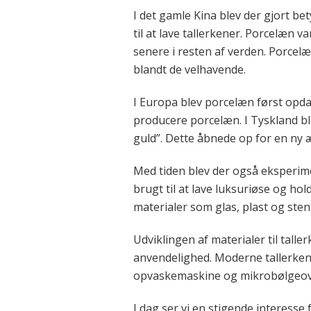
I det gamle Kina blev der gjort be
til at lave tallerkener. Porcelæn 
senere i resten af verden. Porcelæ
blandt de velhavende.
I Europa blev porcelæn først opdag
producere porcelæn. I Tyskland ble
guld”. Dette åbnede op for en ny 
Med tiden blev der også eksperimen
brugt til at lave luksuriøse og hol
materialer som glas, plast og stent
Udviklingen af materialer til tall
anvendelighed. Moderne tallerkene
opvaskemaskine og mikrobølgeovn, 
I dag ser vi en stigende interess