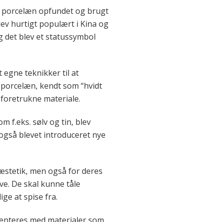
lev porcelæn opfundet og brugt
lev hurtigt populært i Kina og
g det blev et statussymbol
 egne teknikker til at
t porcelæn, kendt som “hvidt
 foretrukne materiale.
 f.eks. sølv og tin, blev
r også blevet introduceret nye
 æstetik, men også for deres
ve. De skal kunne tåle
e at spise fra.
imenteres med materialer som