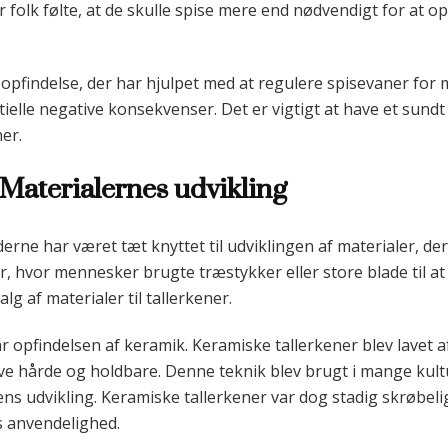
r folk følte, at de skulle spise mere end nødvendigt for at 
 opfindelse, der har hjulpet med at regulere spisevaner for
e negative konsekvenser. Det er vigtigt at have et sundt f
er.
 Materialernes udvikling
rne har været tæt knyttet til udviklingen af materialer, der e
der, hvor mennesker brugte træstykker eller store blade til a
lg af materialer til tallerkener.
ar opfindelsen af keramik. Keramiske tallerkener blev lavet af
live hårde og holdbare. Denne teknik blev brugt i mange kul
enens udvikling. Keramiske tallerkener var dog stadig skrøbe
s anvendelighed.