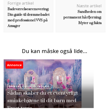
Forrige artikel
Næste artikel
Badeværelsesrenovering:
Sandheden om
Din guide til drømmebadet
permanent hårfjerning:
med professionel VVS på
Myter og fakta
Amager
Du kan måske også lide...
Annonce
DANSKE GUIDESS INDLÆG
Sådan skaber du et eventyrligt
sminkehjørne til dit barn med
Frost-tema