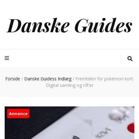
Danske Guides
Forside
/
Danske Guidess Indlæg
/
Fremtiden for pokémon kort:
Digital samling og nft’er
Annonce