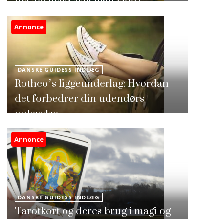
nyt, og hvad skal man vide?
Annonce
DANSKE GUIDESS INDLÆG
Rothco’s liggeunderlag: Hvordan
det forbedrer din udendørs
oplevelse
Annonce
DANSKE GUIDESS INDLÆG
Tarotkort og deres brug i magi og