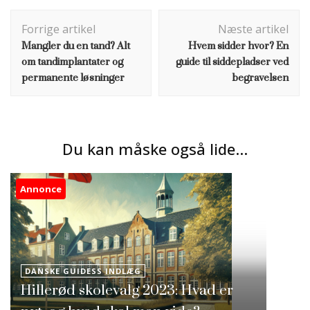
Indlægsnavigation
Forrige artikel
Næste artikel
Mangler du en tand? Alt
Hvem sidder hvor? En
om tandimplantater og
guide til siddepladser ved
permanente løsninger
begravelsen
Du kan måske også lide...
Annonce
DANSKE GUIDESS INDLÆG
Hillerød skolevalg 2023: Hvad er