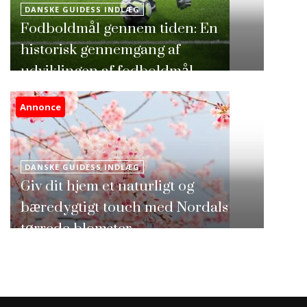
DANSKE GUIDESS INDLÆG
Fodboldmål gennem tiden: En
historisk gennemgang af
udviklingen af fodboldmål
Annonce
DANSKE GUIDESS INDLÆG
Giv dit hjem et naturligt og
bæredygtigt touch med Nordals
tørrede blomster