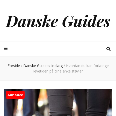
Danske Guides
Forside
/
Danske Guidess Indlæg
/
Hvordan du kan forlænge
levetiden på dine ankelstøvler
Annonce