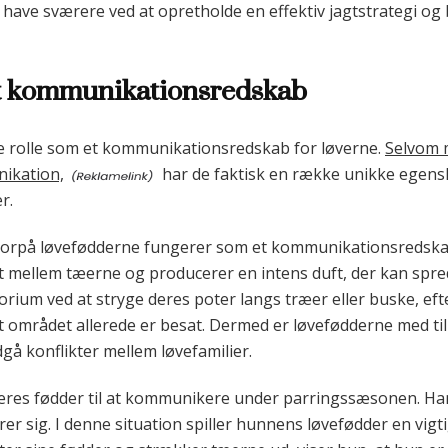
en have sværere ved at opretholde en effektiv jagtstrategi o
t kommunikationsredskab
e rolle som et kommunikationsredskab for løverne.
Selvom 
ikation,
har de faktisk en række unikke egensk
r.
vorpå løvefødderne fungerer som et kommunikationsredska
eret mellem tæerne og producerer en intens duft, der kan spr
orium ved at stryge deres poter langs træer eller buske, ef
 området allerede er besat. Dermed er løvefødderne med til
å konflikter mellem løvefamilier.
res fødder til at kommunikere under parringssæsonen. Hann
r sig. I denne situation spiller hunnens løvefødder en vigti