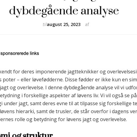
dybdegående analyse
til
august 25, 2023
af
 kendt for deres imponerende jagtteknikker og overlevelsesi
s poter – eller løvefødderne. Disse fødder er ikke kun en si
s jagt og overlevelse. I denne dybdegående analyse vil vi ud
dning i forskellige aspekter af løvens liv. Vi vil også se 
under jagt, samt deres evne til at tilpasse sig forskellige t
 løvens hierarki, samt de trusler, de står overfor i dagens 
øddernes rolle og betydning for løvens jagt og overlevelse.
mi og struktur