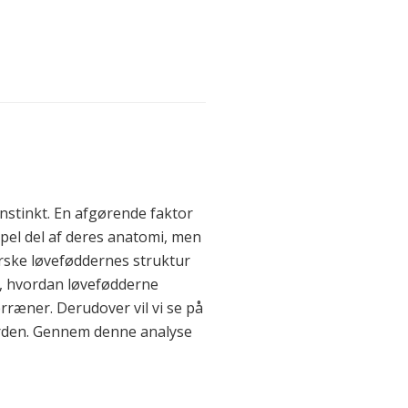
nstinkt. En afgørende faktor
mpel del af deres anatomi, men
forske løveføddernes struktur
på, hvordan løvefødderne
erræner. Derudover vil vi se på
verden. Gennem denne analyse