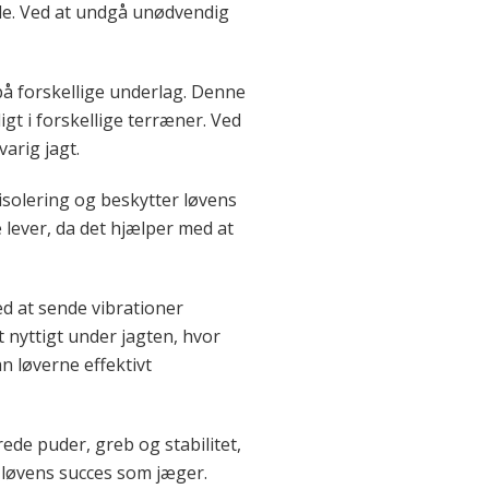
åde. Ved at undgå unødvendig
på forskellige underlag. Denne
gt i forskellige terræner. Ved
arig jagt.
isolering og beskytter løvens
 lever, da det hjælper med at
d at sende vibrationer
nyttigt under jagten, hvor
 løverne effektivt
rede puder, greb og stabilitet,
 løvens succes som jæger.