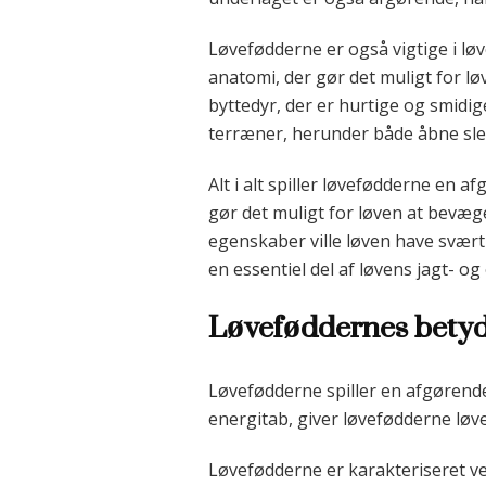
Løvefødderne er også vigtige i lø
anatomi, der gør det muligt for løv
byttedyr, der er hurtige og smidig
terræner, herunder både åbne slet
Alt i alt spiller løvefødderne en a
gør det muligt for løven at bevæge
egenskaber ville løven have svært
en essentiel del af løvens jagt- og
Løveføddernes betydn
Løvefødderne spiller en afgørende r
energitab, giver løvefødderne løve
Løvefødderne er karakteriseret 