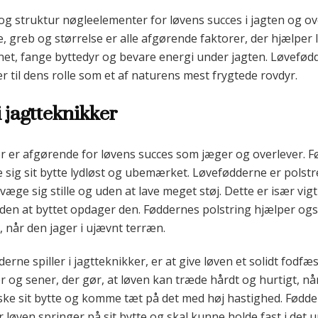
 og struktur nøgleelementer for løvens succes i jagten og ove
e, greb og størrelse er alle afgørende faktorer, der hjælpe
net, fange byttedyr og bevare energi under jagten. Løvefød
er til dens rolle som et af naturens mest frygtede rovdyr.
 jagtteknikker
er er afgørende for løvens succes som jæger og overlever. F
me sig sit bytte lydløst og ubemærket. Løvefødderne er pols
væge sig stille og uden at lave meget støj. Dette er især vigt
 uden at byttet opdager den. Føddernes polstring hjælper o
 når den jager i ujævnt terræn.
erne spiller i jagtteknikker, er at give løven et solidt fodfæ
og sener, der gør, at løven kan træde hårdt og hurtigt, når
aske sit bytte og komme tæt på det med høj hastighed. Fødd
 løven springer på sit bytte og skal kunne holde fast i det