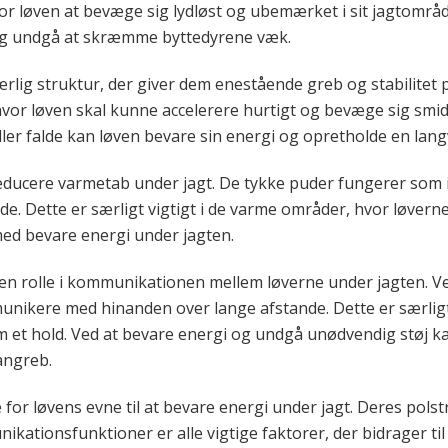
 for løven at bevæge sig lydløst og ubemærket i sit jagtomr
 og undgå at skræmme byttedyrene væk.
lig struktur, der giver dem enestående greb og stabilitet 
vor løven skal kunne accelerere hurtigt og bevæge sig smidi
eller falde kan løven bevare sin energi og opretholde en langv
educere varmetab under jagt. De tykke puder fungerer som 
. Dette er særligt vigtigt i de varme områder, hvor løverne
ed bevare energi under jagten.
 en rolle i kommunikationen mellem løverne under jagten. Ve
ikere med hinanden over lange afstande. Dette er særligt 
et hold. Ved at bevare energi og undgå unødvendig støj kan
angreb.
 for løvens evne til at bevare energi under jagt. Deres polst
ationsfunktioner er alle vigtige faktorer, der bidrager til