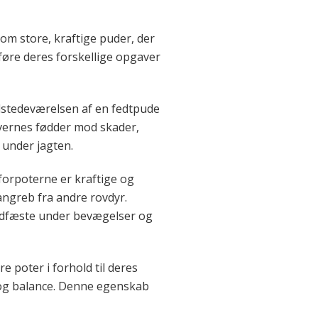
om store, kraftige puder, der
føre deres forskellige opgaver
ilstedeværelsen af en fedtpude
vernes fødder mod skader,
 under jagten.
 forpoterne er kraftige og
 angreb fra andre rovdyr.
fodfæste under bevægelser og
 poter i forhold til deres
t og balance. Denne egenskab