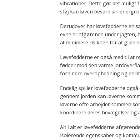
vibrationer. Dette gør det muligt
støj kan løven bevare sin energi
Derudover har løvefødderne en sær
evne er afgørende under jagten, h
at minimere risikoen for at glide 
Løvefødderne er også med til at r
fødder mod den varme jordoverflade
forhindre overophedning og derm
Endelig spiller løvefødderne også
gennem jorden kan løverne kommun
løverne ofte arbejder sammen som 
koordinere deres bevægelser og 
Alt i alt er løvefødderne afgørende
isolerende egenskaber og kommunik