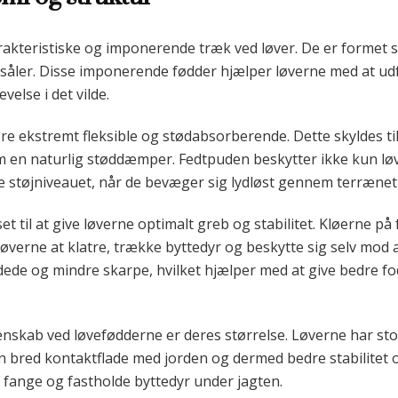
akteristiske og imponerende træk ved løver. De er formet s
såler. Disse imponerende fødder hjælper løverne med at ud
velse i det vilde.
ære ekstremt fleksible og stødabsorberende. Dette skyldes t
m en naturlig støddæmper. Fedtpuden beskytter ikke kun lø
 støjniveauet, når de bevæger sig lydløst gennem terrænet
t til at give løverne optimalt greb og stabilitet. Kløerne på
 løverne at klatre, trække byttedyr og beskytte sig selv mod
ede og mindre skarpe, hvilket hjælper med at give bedre 
ab ved løvefødderne er deres størrelse. Løverne har store
en bred kontaktflade med jorden og dermed bedre stabilite
t fange og fastholde byttedyr under jagten.