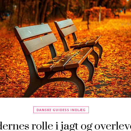
DANSKE GUIDESS INDLÆG
rnes rolle i jagt og overlev