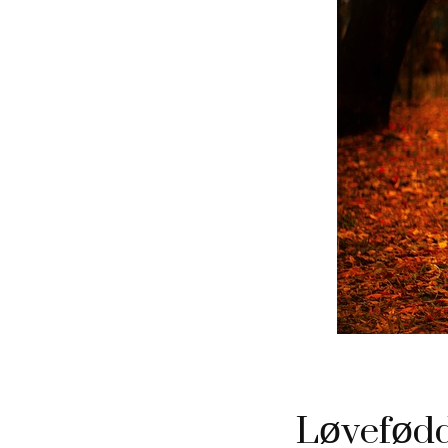
Løvefødde