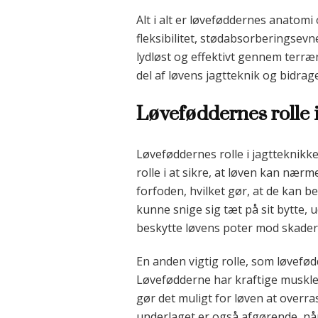
Alt i alt er løveføddernes anatomi
fleksibilitet, stødabsorberingsevn
lydløst og effektivt gennem terræ
del af løvens jagtteknik og bidrag
Løveføddernes rolle i
Løveføddernes rolle i jagtteknikk
rolle i at sikre, at løven kan nær
forfoden, hvilket gør, at de kan be
kunne snige sig tæt på sit bytte,
beskytte løvens poter mod skader,
En anden vigtig rolle, som løvefødd
Løvefødderne har kraftige muskler 
gør det muligt for løven at overr
underlaget er også afgørende, når