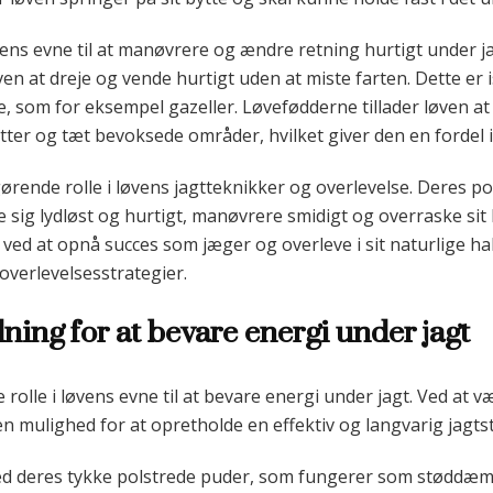
vens evne til at manøvrere og ændre retning hurtigt under ja
en at dreje og vende hurtigt uden at miste farten. Dette er i
e, som for eksempel gazeller. Løvefødderne tillader løven at 
ter og tæt bevoksede områder, hvilket giver den en fordel i
fgørende rolle i løvens jagtteknikker og overlevelse. Deres pol
 sig lydløst og hurtigt, manøvrere smidigt og overraske sit 
 ved at opnå succes som jæger og overleve i sit naturlige ha
 overlevelsesstrategier.
ing for at bevare energi under jagt
olle i løvens evne til at bevare energi under jagt. Ved at væ
n mulighed for at opretholde en effektiv og langvarig jagtst
ved deres tykke polstrede puder, som fungerer som støddæ