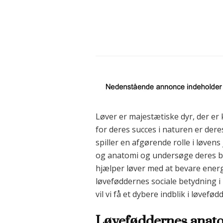
Løver er majestætiske dyr, der er
for deres succes i naturen er dere
spiller en afgørende rolle i løven
og anatomi og undersøge deres bety
hjælper løver med at bevare energi 
løveføddernes sociale betydning i
vil vi få et dybere indblik i løvef
Løveføddernes anato