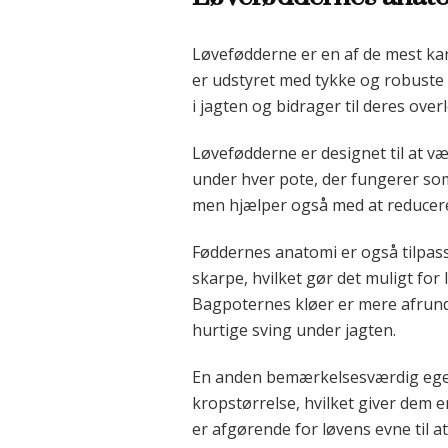
Løvefødderne er en af de mest kar
er udstyret med tykke og robuste 
i jagten og bidrager til deres overle
Løvefødderne er designet til at v
under hver pote, der fungerer so
men hjælper også med at reducere
Føddernes anatomi er også tilpasse
skarpe, hvilket gør det muligt for
Bagpoternes kløer er mere afrund
hurtige sving under jagten.
En anden bemærkelsesværdig egensk
kropstørrelse, hvilket giver dem 
er afgørende for løvens evne til a