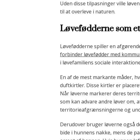
Uden disse tilpasninger ville løv
til at overleve i naturen.
Løvefødderne som e
Løvefødderne spiller en afgørend
forbinder løvefødder med kommun
i løvefamiliens sociale interaktione
En af de mest markante måder, h
duftkirtler. Disse kirtler er plac
Når løverne markerer deres territ
som kan advare andre løver om, at
territorieafgrænsningerne og undg
Derudover bruger løverne også de
bide i hunnens nakke, mens de pare