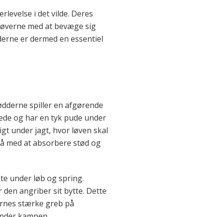
rlevelse i det vilde. Deres
r løverne med at bevæge sig
derne er dermed en essentiel
ødderne spiller en afgørende
trede og har en tyk pude under
igt under jagt, hvor løven skal
gså med at absorbere stød og
ste under løb og spring.
 den angriber sit bytte. Dette
ernes stærke greb på
 under kampen.