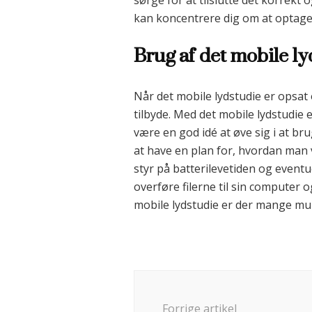
sørge for at tilslutte det korrekt 
kan koncentrere dig om at optage 
Brug af det mobile ly
Når det mobile lydstudie er opsat o
tilbyde. Med det mobile lydstudie 
være en god idé at øve sig i at br
at have en plan for, hvordan man 
styr på batterilevetiden og event
overføre filerne til sin computer
mobile lydstudie er der mange mul
Indlægsnavigation
Forrige artikel