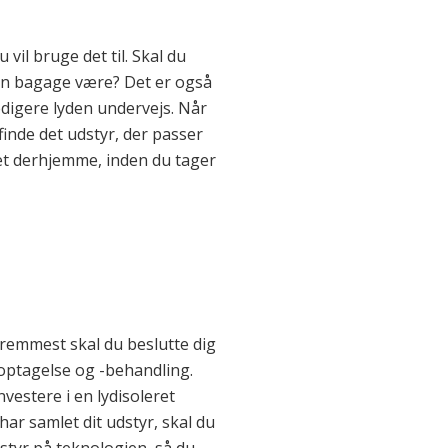
vil bruge det til. Skal du
din bagage være? Det er også
redigere lyden undervejs. Når
inde det udstyr, der passer
ret derhjemme, inden du tager
fremmest skal du beslutte dig
ydoptagelse og -behandling.
vestere i en lydisoleret
har samlet dit udstyr, skal du