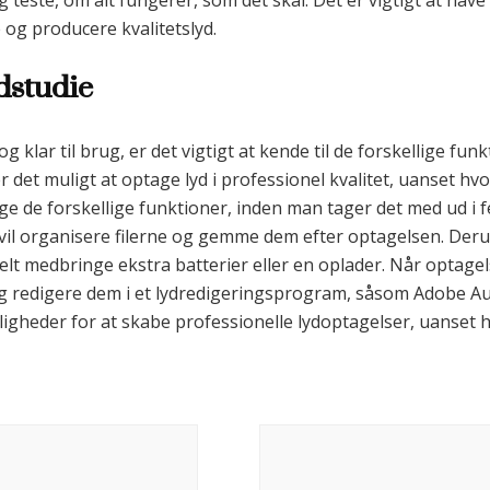
og teste, om alt fungerer, som det skal. Det er vigtigt at hav
og producere kvalitetslyd.
dstudie
g klar til brug, er det vigtigt at kende til de forskellige fu
er det muligt at optage lyd i professionel kvalitet, uanset hv
uge de forskellige funktioner, inden man tager det med ud i 
vil organisere filerne og gemme dem efter optagelsen. Derud
uelt medbringe ekstra batterier eller en oplader. Når optage
 og redigere dem i et lydredigeringsprogram, såsom Adobe Aud
igheder for at skabe professionelle lydoptagelser, uanset h