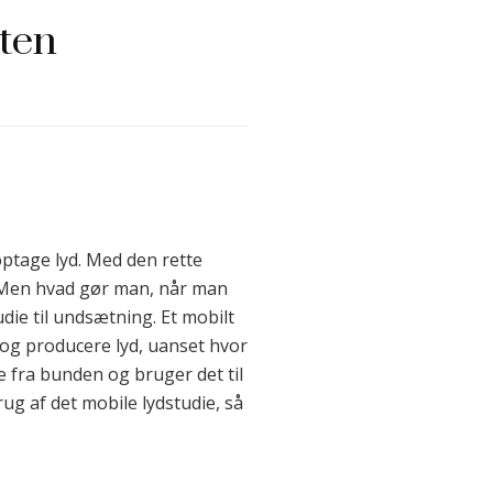
rten
optage lyd. Med den rette
. Men hvad gør man, når man
die til undsætning. Et mobilt
e og producere lyd, uanset hvor
e fra bunden og bruger det til
rug af det mobile lydstudie, så