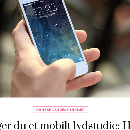
DANSKE GUIDESS INDLÆG
r du et mobilt lydstudie: