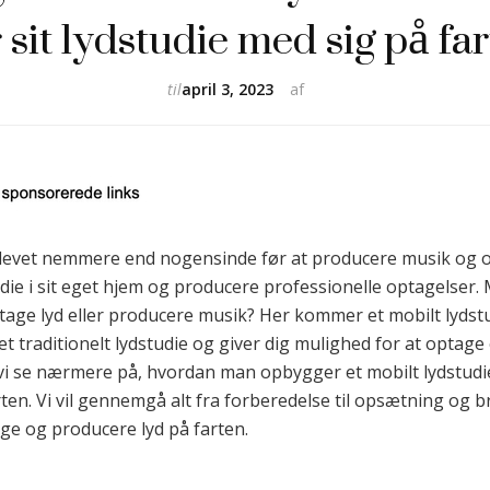
 sit lydstudie med sig på fa
til
april 3, 2023
af
t blevet nemmere end nogensinde før at producere musik og 
die i sit eget hjem og producere professionelle optagelser
tage lyd eller producere musik? Her kommer et mobilt lydstu
et traditionelt lydstudie og giver dig mulighed for at optag
il vi se nærmere på, hvordan man opbygger et mobilt lydstudi
rten. Vi vil gennemgå alt fra forberedelse til opsætning og b
e og producere lyd på farten.