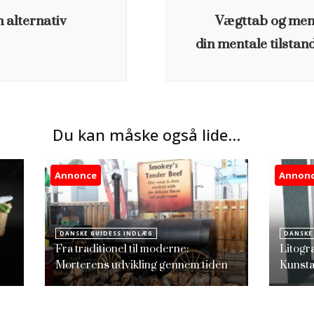
 alternativ
Vægttab og men
din mentale tilstan
Du kan måske også lide...
Annonce
Annon
DANSKE GUIDESS INDLÆG
DANSKE
Fra traditionel til moderne:
Litogr
Morterens udvikling gennem tiden
Kunsta