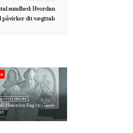
tal sundhed: Hvordan
d påvirker dit vægttab
ce
 GUIDESS INDLÆG
afi: Historien Bag en Gamle
rt