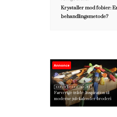
Krystaller mod fobier: En
behandlingsmetode?
Annonce
DANSKE GUIDESS INDLÆG
Farverige tråde: Inspiration til
moderne julekalender-broderi