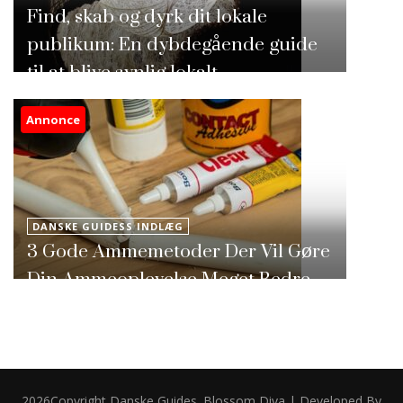
Find, skab og dyrk dit lokale
publikum: En dybdegående guide
til at blive synlig lokalt
Annonce
DANSKE GUIDESS INDLÆG
3 Gode Ammemetoder Der Vil Gøre
Din Ammeoplevelse Meget Bedre
2026Copyright
Danske Guides
.
Blossom Diva | Developed By