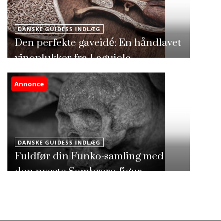
DANSKE GUIDESS INDLÆG
Den perfekte gaveidé: En håndlavet
vinoplukker fra Laguiole
Annonce
DANSKE GUIDESS INDLÆG
Fuldfør din Funko-samling med
den nyeste Sombrero-figur