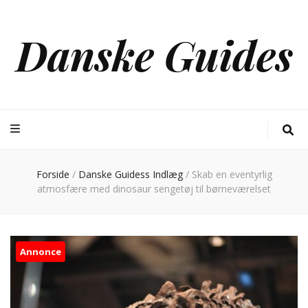
Danske Guides
Forside
/
Danske Guidess Indlæg
/
Skab en eventyrlig
atmosfære med dinosaur sengetøj til børneværelset
Annonce