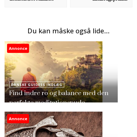
Du kan måske også lide...
Annonce
DANSKE GUIDESS INDLÆG
Find indre ro og balance med den
perfekte meditationspude
Annonce