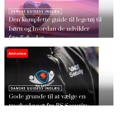
DANSKE GUIDESS INDLÆG
Den komplette guide til legetøj til
børn og hvordan de udvikler
færdigheder
Annonce
DANSKE GUIDESS INDLÆG
Gode grunde til at vælge en
tryghedsvagt fra BS Security