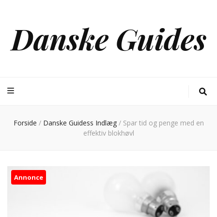
Danske Guides
Forside
/
Danske Guidess Indlæg
/
Spar tid og penge med en
effektiv blokhøvl
Annonce