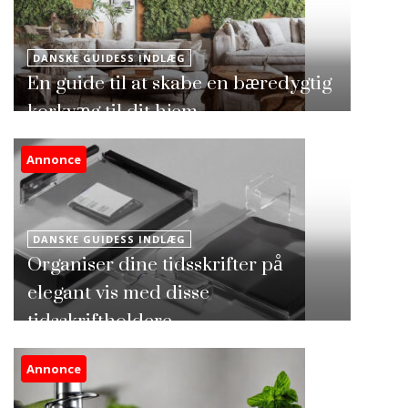
DANSKE GUIDESS INDLÆG
En guide til at skabe en bæredygtig
korkvæg til dit hjem
Annonce
DANSKE GUIDESS INDLÆG
Organiser dine tidsskrifter på
elegant vis med disse
tidsskriftholdere
Annonce