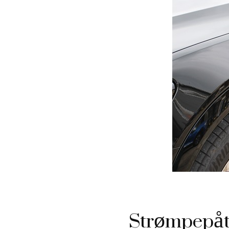
Strømpepåta