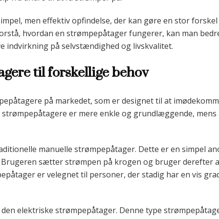
simpel, men effektiv opfindelse, der kan gøre en stor forsk
forstå, hvordan en strømpepåtager fungerer, kan man bedr
e indvirkning på selvstændighed og livskvalitet.
ere til forskellige behov
ømpepåtagere på markedet, som er designet til at imødekomm
 strømpepåtagere er mere enkle og grundlæggende, mens 
ditionelle manuelle strømpepåtager. Dette er en simpel ano
n. Brugeren sætter strømpen på krogen og bruger derefter 
åtager er velegnet til personer, der stadig har en vis grad
 den elektriske strømpepåtager. Denne type strømpepåtage