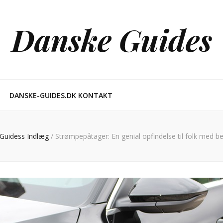
Danske Guides
DANSKE-GUIDES.DK KONTAKT
Guidess Indlæg
/
Strømpepåtager: En genial opfindelse til folk med b