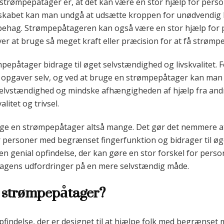
strømpepåtager er, at det kan være en stor hjælp for perso
edskabet kan man undgå at udsætte kroppen for unødvendig
ubehag. Strømpepåtageren kan også være en stor hjælp for
er at bruge så meget kraft eller præcision for at få strømp
pepåtager bidrage til øget selvstændighed og livskvalitet.
s opgaver selv, og ved at bruge en strømpepåtager kan man
f selvstændighed og mindske afhængigheden af hjælp fra andr
litet og trivsel.
ruge en strømpepåtager altså mange. Det gør det nemmere a
 personer med begrænset fingerfunktion og bidrager til ø
 en genial opfindelse, der kan gøre en stor forskel for per
dagens udfordringer på en mere selvstændig måde.
 strømpepåtager?
findelse, der er designet til at hjælpe folk med begrænset 