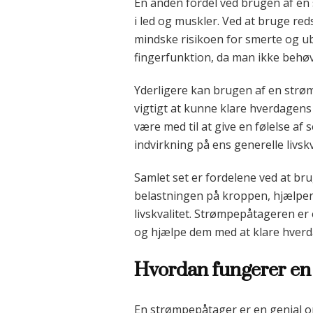
En anden fordel ved brugen af en 
i led og muskler. Ved at bruge r
mindske risikoen for smerte og 
fingerfunktion, da man ikke behøv
Yderligere kan brugen af en strøm
vigtigt at kunne klare hverdagen
være med til at give en følelse a
indvirkning på ens generelle livskva
Samlet set er fordelene ved at b
belastningen på kroppen, hjælper
livskvalitet. Strømpepåtageren er
og hjælpe dem med at klare hver
Hvordan fungerer en
En strømpepåtager er en genial op