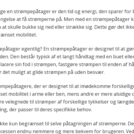
ruge en strømpepåtager er den tid og energi, den sparer for
rengelse at få strømperne på. Men med en strømpepåtager 
 at skulle bukke sig ned eller strække sig. Dette gør det ik
ænset mobilitet.
åtager egentlig? En strømpepåtager er designet til at gør
e den. Den består typisk af et langt håndtag med en buet ell
placere sin fod i strømpen, fastgøre strømpen til enden af 
r det muligt at glide strømpen på uden besvær.
rømpepåtagere, der er designet til at imødekomme forskellig
t mobilitet i arme eller ben, mens andre er mere alsidige o
 velegnede til strømper af forskellige tykkelser og længder
ng, der passer til deres specifikke behov.
kke kun begrænset til selve påtagningen af strømperne. De
rocessen endnu nemmere og mere bekvem for brugeren. Ved