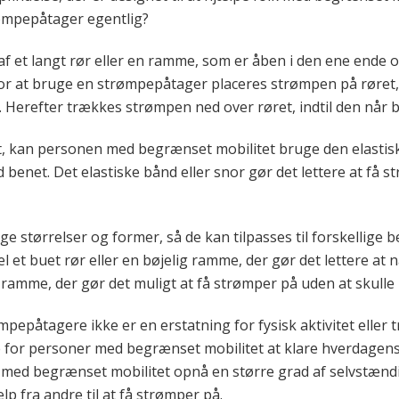
ømpepåtager egentlig?
f et langt rør eller en ramme, som er åben i den ene ende og
For at bruge en strømpepåtager placeres strømpen på røret,
. Herefter trækkes strømpen ned over røret, indtil den når 
, kan personen med begrænset mobilitet bruge den elastiske
benet. Det elastiske bånd eller snor gør det lettere at få s
ge størrelser og former, så de kan tilpasses til forskellige
et buet rør eller en bøjelig ramme, der gør det lettere at
amme, der gør det muligt at få strømper på uden at skulle 
mpepåtagere ikke er en erstatning for fysisk aktivitet eller
ere for personer med begrænset mobilitet at klare hverdagen
ed begrænset mobilitet opnå en større grad af selvstændig
p fra andre til at få strømper på.