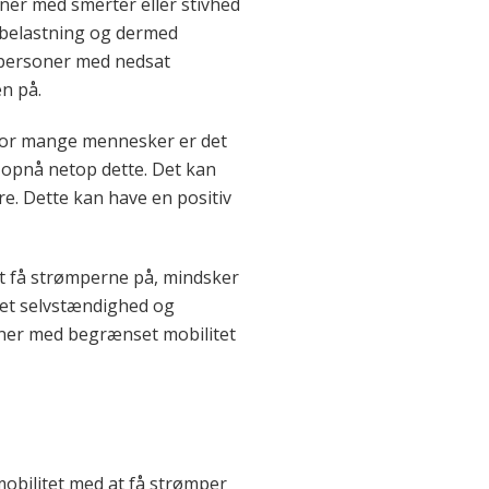
ner med smerter eller stivhed
 belastning og dermed
 personer med nedsat
en på.
 For mange mennesker er det
 opnå netop dette. Det kan
e. Dette kan have en positiv
t få strømperne på, mindsker
get selvstændighed og
soner med begrænset mobilitet
mobilitet med at få strømper