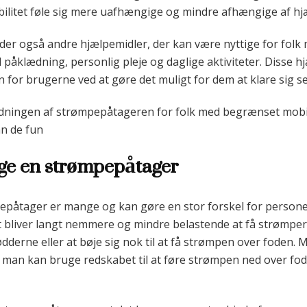
itet føle sig mere uafhængige og mindre afhængige af hjæ
er også andre hjælpemidler, der kan være nyttige for folk
 påklædning, personlig pleje og daglige aktiviteter. Disse hj
 for brugerne ved at gøre det muligt for dem at klare sig se
tydningen af strømpepåtageren for folk med begrænset mobilite
n de fun
uge en strømpepåtager
epåtager er mange og kan gøre en stor forskel for person
et bliver langt nemmere og mindre belastende at få strømpe
ødderne eller at bøje sig nok til at få strømpen over foden.
man kan bruge redskabet til at føre strømpen ned over fode