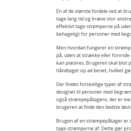
En af de største fordele ved at b
tage lang tid og kræve stor anst
effektivt tage strømperne på uden
behageligt for personer med begr
Men hvordan fungerer en strømpep
på, uden at strække eller forvrid
kan placeres. Brugeren skal blot 
håndtaget op ad benet, hvilket gø
Der findes forskellige typer af st
designet til personer med begrænse
også strømpepåtagere, der er mere
brugeren at finde den bedste løsni
Brugen af en strømpepåtager er i
tage strømperne af. Dette gør p