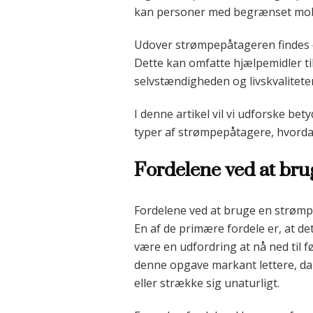
kan personer med begrænset mobil
Udover strømpepåtageren findes d
Dette kan omfatte hjælpemidler til
selvstændigheden og livskvaliteten
I denne artikel vil vi udforske be
typer af strømpepåtagere, hvorda
Fordelene ved at br
Fordelene ved at bruge en strømp
En af de primære fordele er, at d
være en udfordring at nå ned til f
denne opgave markant lettere, da 
eller strække sig unaturligt.