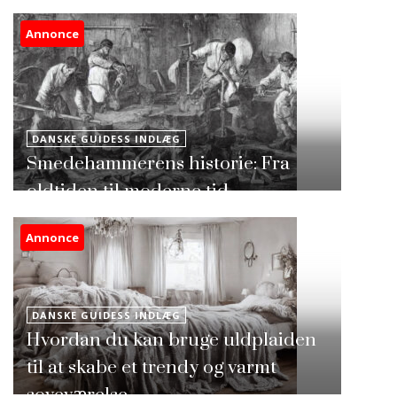
Annonce
DANSKE GUIDESS INDLÆG
Smedehammerens historie: Fra
oldtiden til moderne tid
Annonce
DANSKE GUIDESS INDLÆG
Hvordan du kan bruge uldplaiden
til at skabe et trendy og varmt
soveværelse