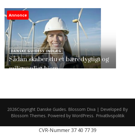
Annonce
DANSKE GUIDESS INDLÆG
Sådan skaber du et bæredygtigt og
miljøvenligt hjem
2026Copyright
Danske Guides
.
Blossom Diva | Developed By
Blossom Themes
. Powered by
WordPress
.
Privatlivspolitik
CVR-Nummer 37 40 77 39