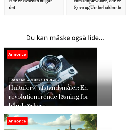
Her er hvordan du gør
Familieoplevelser, der er
det
Sjove og Underholdende
Du kan måske også lide...
Annonce
DANSKE GUIDESS INDLÆG
Hultafors’ afstandsmåler: En
revolutionerende løsning for
håndværkere
Annonce