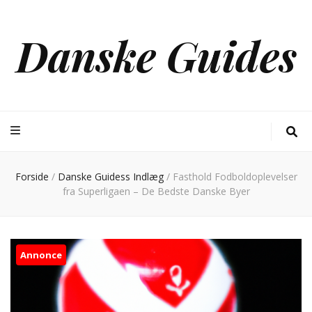
Danske Guides
Forside
/
Danske Guidess Indlæg
/
Fasthold Fodboldoplevelser
fra Superligaen – De Bedste Danske Byer
Annonce