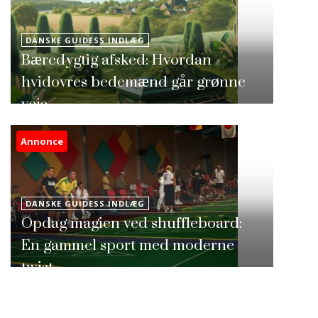
DANSKE GUIDESS INDLÆG
Bæredygtig afsked: Hvordan
hvidovres bedemænd går grønne
veje
Annonce
DANSKE GUIDESS INDLÆG
Opdag magien ved shuffleboard:
En gammel sport med moderne
twist