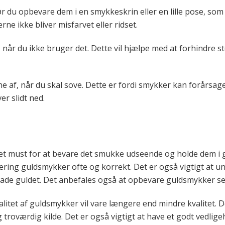
 du opbevare dem i en smykkeskrin eller en lille pose, som 
rne ikke bliver misfarvet eller ridset.
 når du ikke bruger det. Dette vil hjælpe med at forhindre s
ne af, når du skal sove. Dette er fordi smykker kan forårsag
er slidt ned.
et must for at bevare det smukke udseende og holde dem i g
lering guldsmykker ofte og korrekt. Det er også vigtigt at 
kade guldet. Det anbefales også at opbevare guldsmykker se
tet af guldsmykker vil vare længere end mindre kvalitet. D
g troværdig kilde. Det er også vigtigt at have et godt vedl