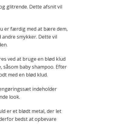
g glitrende. Dette afsnit vil
 du er færdig med at bære dem,
 andre smykker. Dette vil
den.
res ved at bruge en blød klud
e, såsom baby shampoo. Efter
odt med en blød klud.
 rengøringssæt indeholder
nde look.
 er et blødt metal, der let
r derfor bedst at opbevare