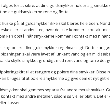
 følges for at sikre, at dine guldsmykker holder sig smukke o
at holde guldsmykkerne rene og flotte.
at huske på, at guldsmykker ikke skal bæres hele tiden. Når
 æske eller et andet sted, hvor de ikke kommer i kontakt med
 som kan opstå, når smykkerne kommer i kontakt med hinan
ense og polere dine guldsmykker regelmæssigt. Dette kan gø
løsningen skal være lavet af lunkent vand og en mild sæb
l du skylle smykket grundigt med rent vand og tørre det g
poleringskitt til at rengøre og polere dine smykker. Disse
kan bruges til at polere smykkerne og give dem et nyt glitre
guldsmykker skal gemmes separat fra andre metalsmykker. Guld
i kontakt med andre metaller, såsom sølv eller platin. Det e
ler kasser.