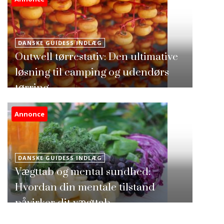
DANSKE GUIDESS INDLÆG
Outwell tørrestativ: Den ultimative
løsning til camping og udendørs
tørring
Annonce
DANSKE GUIDESS INDLÆG
Vægttab og mental sundhed:
Hvordan din mentale tilstand
påvirker dit vægttab