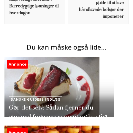
guide til at lave
Bæredygtige løsninger til
håndlavede bolsjer der
hverdagen
imponerer
Du kan måske også lide...
Annonce
DANSKE GUIDESS INDLÆG
Gør-det-selv: Sådan fjerner du
gammel fugemasse nemt og hurtigt
Annonce