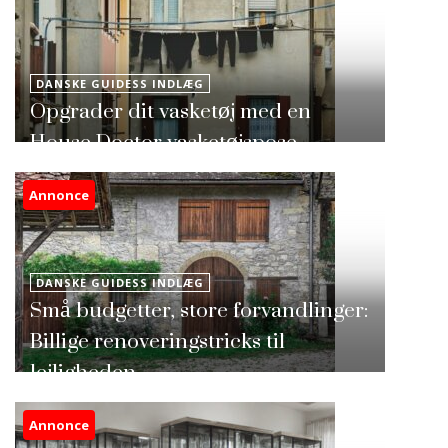
DANSKE GUIDESS INDLÆG
Opgrader dit vasketøj med en
House Doctor vasketøjspose
Annonce
DANSKE GUIDESS INDLÆG
Små budgetter, store forvandlinger:
Billige renoveringstricks til
lejligheden
Annonce