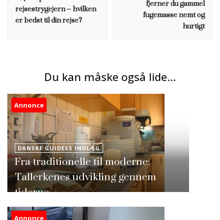
fjerner du gammel
rejsestrygejern – hvilken
fugemasse nemt og
er bedst til din rejse?
hurtigt
Du kan måske også lide...
Annonce
DANSKE GUIDESS INDLÆG
Fra traditionelle til moderne:
Tallerkenes udvikling gennem
tiderne
Annonce