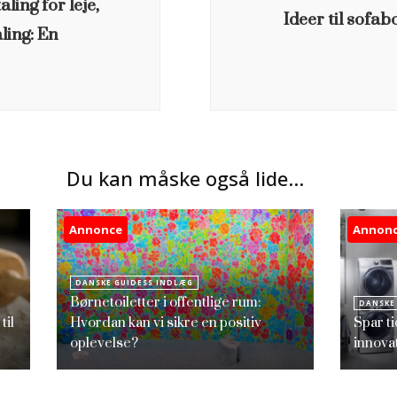
ling for leje,
Ideer til sofab
ling: En
Du kan måske også lide...
Annonce
Annon
DANSKE GUIDESS INDLÆG
Børnetoiletter i offentlige rum:
DANSKE
til
Hvordan kan vi sikre en positiv
Spar t
oplevelse?
innova