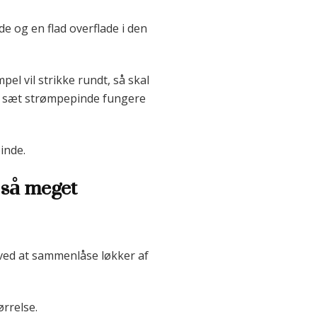
e og en flad overflade i den
el vil strikke rundt, så skal
 et sæt strømpepinde fungere
inde.
r så meget
f ved at sammenlåse løkker af
ørrelse.