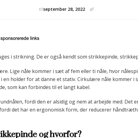
til
september 28, 2022
af
uges i strikning. De er også kendt som strikkepinde, strikkep
lære. Lige nåle kommer i sæt af fem eller ti nåle, hvor nåles
i en holder for at danne et stativ. Cirkulære nåle kommer i sæ
e, som kan forbindes til et langt kabel.
rundnålen, fordi den er alsidig og nem at arbejde med. Det
fordi det har en ergonomisk form, der reducerer håndtræth
rikkepinde og hvorfor?