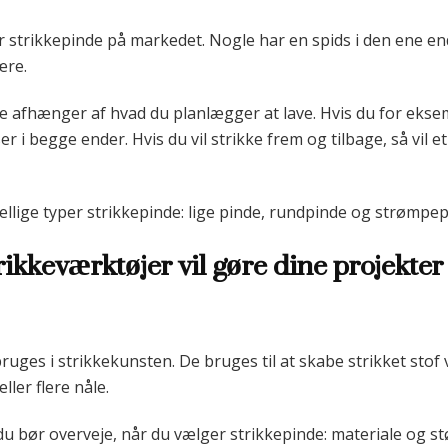
r strikkepinde på markedet. Nogle har en spids i den ene end
ære.
 afhænger af hvad du planlægger at lave. Hvis du for eksemp
r i begge ender. Hvis du vil strikke frem og tilbage, så vil
skellige typer strikkepinde: lige pinde, rundpinde og strømpep
trikkeværktøjer vil gøre dine projekte
bruges i strikkekunsten. De bruges til at skabe strikket sto
ller flere nåle.
 du bør overveje, når du vælger strikkepinde: materiale og st