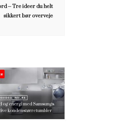
ord – Tre ideer du helt
sikkert bør overveje
ce
 GUIDESS INDLÆG
id og energi med Samsungs
tive kondenstørretumbler