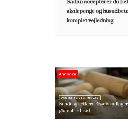
Sådan accepterer du beta
skolepenge og husudbeta
komplet vejledning
Annonce
DANSKE GUIDESS INDLÆG
Sundt og lækkert: Brødblandinger 
glutenfrie brød